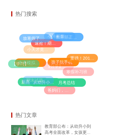
热门搜索
小升初面谈老师必问的十道题
教育部正式宣布：9年义务教育大变动！
放寒假了，请不要带孩子去旅行！值得万千父母反思的好文！
速抢！期中考试大礼包限量免费领！（60套名校真题＋34套全真模拟题）
小天才竟然是“养成”的？爸妈必看，幼儿学者公布IQ110的炼成秘诀......
重磅！2019高考大纲发布，各科命题预测出炉！
孩子玩手机
中考模拟试题
【学习】孩子进入小学也能拔尖，只因为在暑假做了这件事！
【分享】让孩子在新学期进尖子班的唯一方法！家长们再不看就晚了！
寒假补习班
期末试题
新高考政策
从幼升小到高考全面改革，女孩更有优势了！
月考总结
爸妈们，再不抓紧就晚啦！语文大幅增加古诗文，必须从小学这些
热门文章
教育部公布：从幼升小到
高考全面改革，女孩更...