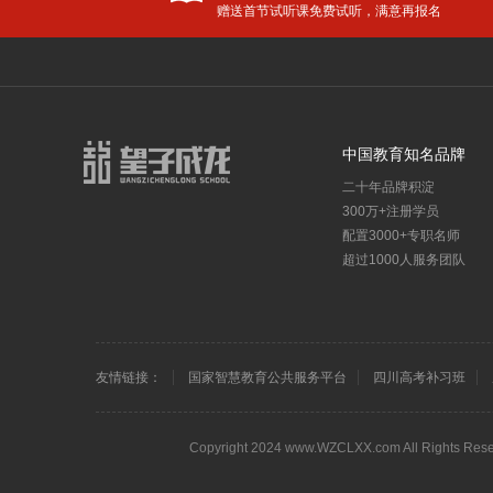
赠送首节试听课免费试听，满意再报名
教育资讯
学校新
更多
教育部：将美术、音乐、舞蹈等艺术科目纳入中考改革，纳入高中招生录取！
中国教育知名品牌
教育部正式宣布：9年义务教育大变动！
二十年品牌积淀
教育部公布：从幼升小到高考全面改革，女孩更有优势了！
300万+注册学员
小升初面谈老师必问的十道题
配置3000+专职名师
重磅！2019高考大纲发布，各科命题预测出炉！
超过1000人服务团队
放寒假了，请不要带孩子去旅行！值得万千父母反思的好文！
防疫不
学生讲堂
高考资
更多
初三一诊有多重要？竟然影响高中升学！现在知道还不算晚！
友情链接：
国家智慧教育公共服务平台
四川高考补习班
2020年成都市中考模拟试题（免费下载）
成都高
训
高三补习班
高三冲刺全日制集训班
成都高三补习
2019年成都市中考模拟试题（免费下载）
四川艺
<!–
–>
各年级下期期末语文、数学测试卷及答案（免费下载）
Copyright 2024 www.WZCLXX.com All
月考后如何总结，才能"逆袭"期中考？