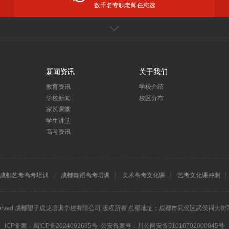
数千名专职老师任您选
闻
家长课堂
更多
躬耕教坛育桃李，强国有我谱华章——望子成龙教育集团庆祝第40个教师节
新闻资讯
关于我们
预订望子成龙暑期课程享钜惠！你想学的课程都有！
教育资讯
学校介绍
摘金！夺铜！麦卡赛机器人编程学员在第二十四届IRO国际机器人奥林匹克大赛中再创佳绩！
学校新闻
校区分布
祝贺！麦卡赛机器人编程学员在IRO国际机器人奥林匹克大赛中斩获4金15银24铜
家长课堂
新小一暑假预备班优惠来袭！2-6人团报优惠高达891元/人、400元翻倍券……福利多多
学生讲堂
松懈，我们一直在行动！
高考资讯
讯
更多
艺考文化课培训，成都艺考文化课补习哪家机构好？
成都艺考高考培训
成都舞蹈高考培训
美术高考文化课
艺考文化课冲刺
考文化课培训班哪家好？
高三全日制补习班
儿童音乐剧
硬笔书法培训
少儿围棋培训
四川高考
考文化课补习班哪个好?
成都艺考文化课培训机构哪家好？高三艺术生文化课复习有哪些技巧和策略？
 Rights Reserved 成都望子成龙培训学校有限公司 版权所有 总部地址：成都市武侯区武侯祠大街2
ICP备案：
蜀ICP备2024092685号
公安备案号：
川公网安备51010702000045号