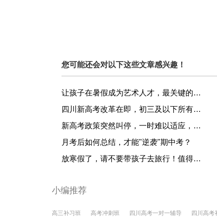
您可能还会对以下这些文章感兴趣！
让孩子在暑假成为艺术人才，最关键的一步在这里......测试
四川新高考改革在即，初三及以下所有年级都将遭受这一改变！
新高考政策突然叫停，一时难以适应，这4大原因有些措手不及
月考后如何总结，才能"逆袭"期中考？
放寒假了，请不要带孩子去旅行！值得万千父母反思的好文！
小编推荐
高三补习班
高考冲刺班
四川高考一对一辅导
四川高考