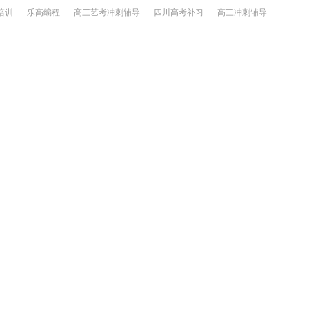
培训
乐高编程
高三艺考冲刺辅导
四川高考补习
高三冲刺辅导