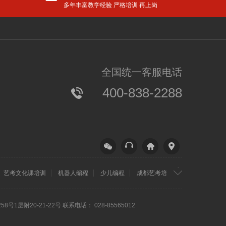
多年丰富教学经验 严格培训 再上岗
更多
爸妈们，再不抓紧就晚啦！语文大幅增加古诗文，必须从小学这些
全国统一客服电话
【分享】让孩子在新学期进尖子班的唯一方法！家长们再不看就晚了！
400-838-2288
小天才竟然是“养成”的？爸妈必看，幼儿学者公布IQ110的炼成秘诀......
速抢！期中考试大礼包限量免费领！（60套名校真题＋34套全真模拟题）
【学习】孩子进入小学也能拔尖，只因为在暑假做了这件事！
【家教】孩子玩手机影响学习，这样跟孩子约法三章最有效!
<!–
–>
成都
四川省成
艺考文化课培训
机器人编程
少儿编程
成都艺考培
补习
高三冲刺辅导
望子
都市华达
成龙
商城17楼
58号1层附20-21-22号 联系电话： 028-85565012
培训
联系电